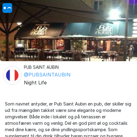
PUB SAINT AUBIN
@PUBSAINTAUBIN
Night Life
Som navnet antyder, er Pub Saint Aubin en pub, der skiller sig
ud fra mængden takket være sine elegante og moderne
omgivelser. Både inde i lokalet og på terrassen er
atmosfæren varm og venlig. Del en god pint øl og cocktails
med dine kære, og se dine yndlingssportskampe. Som
supplement til din drink tilbyder baren pizzaer og burgere